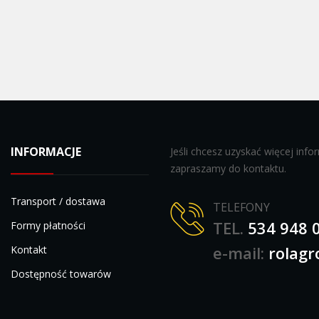
INFORMACJE
Jeśli chcesz uzyskać więcej inf
zapraszamy do kontaktu.
Transport / dostawa
TELEFONY
TEL.
534 948 
Formy płatności
e-mail:
rolagr
Kontakt
Dostępność towarów