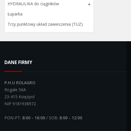
HYDRAULIKA do ciągników

Łuparka
Trzy punktowy układ zawieszenia (TUZ)
DANE FIRMY
P.H.U ROLAGRO
Rogale 56A
23-415 Księżpol
NIP 9181938972
PON-PT:
8:00 - 16:00
/ SOB:
8:00 - 12:00