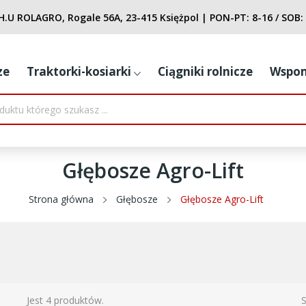
H.U ROLAGRO, Rogale 56A, 23-415 Księżpol
| PON-PT:
8-16
/ SOB:
ze
Traktorki-kosiarki
Ciągniki rolnicze
Wspom
Głębosze Agro-Lift
Strona główna
Głębosze
Głębosze Agro-Lift
Jest 4 produktów.
S