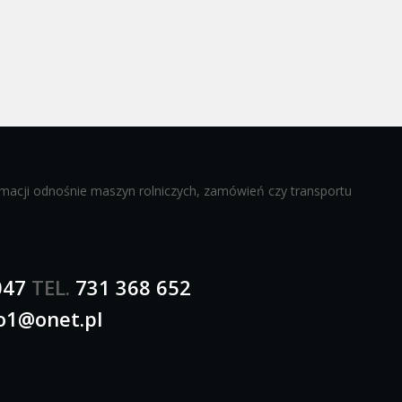
ormacji odnośnie maszyn rolniczych, zamówień czy transportu
047
TEL.
731 368 652
o1@onet.pl