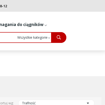
8-12
agania do ciągników

ortuj wg:
Trafność