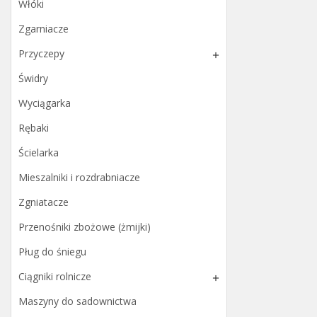
Włóki
Zgarniacze
Przyczepy

Świdry
Wyciągarka
Rębaki
Ścielarka
Mieszalniki i rozdrabniacze
Zgniatacze
Przenośniki zbożowe (żmijki)
Pług do śniegu
Ciągniki rolnicze

Maszyny do sadownictwa