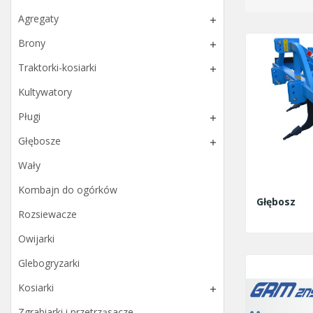
Agregaty

Brony

Traktorki-kosiarki

Kultywatory
Pługi

Głębosze

Wały
Kombajn do ogórków
Głębosz
Rozsiewacze
Owijarki
Glebogryzarki
Kosiarki

Zgrabiarki i przetrząsacze