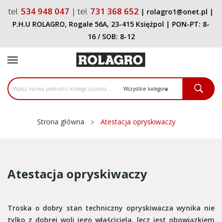
tel.
534 948 047
| tel.
731 368 652
|
rolagro1@onet.pl
|
P.H.U ROLAGRO, Rogale 56A, 23-415 Księżpol
| PON-PT:
8-
16
/ SOB:
8-12
Strona główna
Atestacja opryskiwaczy
Atestacja opryskiwaczy
Troska o dobry stan techniczny opryskiwacza wynika nie
tylko z dobrej woli jego właściciela, lecz jest obowiązkiem