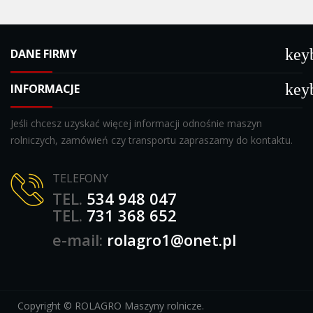
key
DANE FIRMY
key
INFORMACJE
Jeśli chcesz uzyskać więcej informacji odnośnie maszyn
rolniczych, zamówień czy transportu zapraszamy do kontaktu.
TELEFONY
TEL.
534 948 047
TEL.
731 368 652
e-mail:
rolagro1@onet.pl
Copyright ©
ROLAGRO Maszyny rolnicze
.