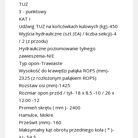
TUZ
3 - punktowy
KAT I
Udźwig TUZ na końcówkach kulowych (kg)-450
Wyjścia hydrauliczne (szt (EA) / liczba sekcji)-4
/ 2 (z przodu)
Hydrauliczne poziomowanie tylnego
zawieszenia-NIE
Typ opon-Trawiaste
Wysokość do krawędzi pałąka ROPS (mm)-
2325 (z rozłożonym pałąkiem ROPS)
Rozstaw osi (mm)-1425
Rozmiar opon przód / tył- 18 x 8.5 -10 / 26 x
12.00 -12
Promień skrętu ( mm )- 2400
Hamulce, Mokre
Prześwit (mm)- 160
Maksymalny kąt obrotu przedniego koła ( ° )-
+/- 54,5