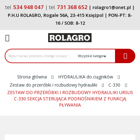
tel.
534 948 047
| tel.
731 368 652
|
rolagro1@onet.pl
|
P.H.U ROLAGRO, Rogale 56A, 23-415 Księżpol
| PON-PT:
8-
16
/ SOB:
8-12
ck
Strona główna
HYDRAULIKA do ciągników
Zestaw do przeróbki i rozbudowy hydrauliki
C-330
ZESTAW DO PRZERÓBKI I ROZBUDOWY HYDRAULIKI URSUS
C-330 SEKCJA STERUJĄCA PODNOŚNIKIEM Z FUNKCJĄ
PŁYWANIA